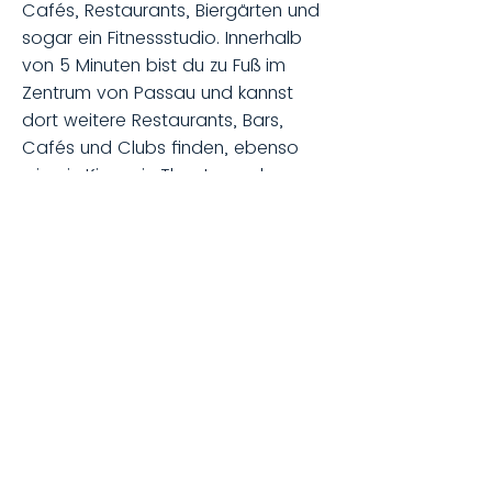
Cafés, Restaurants, Biergärten und
sogar ein Fitnessstudio. Innerhalb
von 5 Minuten bist du zu Fuß im
Zentrum von Passau und kannst
dort weitere Restaurants, Bars,
Cafés und Clubs finden, ebenso
wie ein Kino, ein Theater und
Sportangebote.
Da deine zukünftige Wohnung direkt
am Inn gelegen ist, hast du
natürlich auch die herrliche Natur
direkt vor der Nase, bist aber
dennoch mitten in der Stadt.
Studentenwohnung
Passau mieten – frage
unverbindlich an