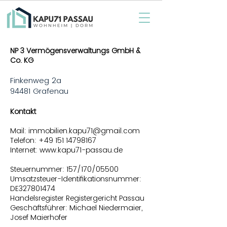
NP 3 Vermögensverwaltungs GmbH &
Co. KG
Finkenweg 2a
94481 Grafenau
Kontakt
Mail:
immobilien.kapu71@gmail.com
Telefon:
+49 151 14798167
Internet:
www.kapu71-passau.de
Steuernummer: 157/170/05500
Umsatzsteuer-Identifikationsnummer:
DE327801474
Handelsregister Registergericht Passau
Geschäftsführer: Michael Niedermaier,
Josef Maierhofer