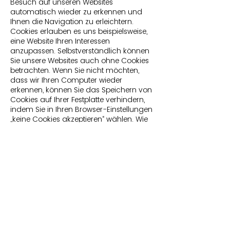
Besuch auf unseren Websites
automatisch wieder zu erkennen und
Ihnen die Navigation zu erleichtern.
Cookies erlauben es uns beispielsweise,
eine Website Ihren Interessen
anzupassen. Selbstverständlich können
Sie unsere Websites auch ohne Cookies
betrachten. Wenn Sie nicht möchten,
dass wir Ihren Computer wieder
erkennen, können Sie das Speichern von
Cookies auf Ihrer Festplatte verhindern,
indem Sie in Ihren Browser-Einstellungen
„keine Cookies akzeptieren“ wählen. Wie
das im Einzelnen funktioniert, entnehmen
Sie bitte der Anleitung Ihres Browser-
Herstellers. Wenn Sie keine Cookies
akzeptieren, kann dieses aber zu
Funktionseinschränkungen unseres
Angebotes führen.
6. Sicherheit
Wir haben technische und
organisatorische
Sicherheitsmaßnahmen getroffen, um